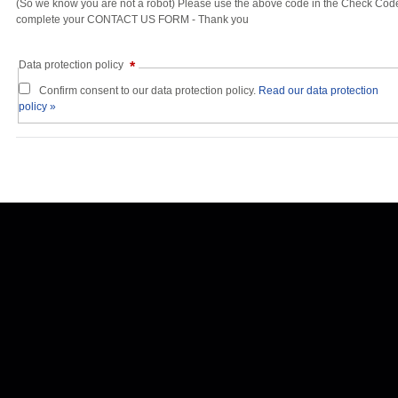
(So we know you are not a robot) Please use the above code in the Check Cod
complete your CONTACT US FORM - Thank you
Data protection policy
*
Confirm consent to our data protection policy.
Read our data protection
policy »