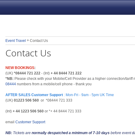
»
Event Travel
Contact Us
Contact Us
NEW BOOKINGS
:
(UK)
*08444 721 222
- (Int)
+ 44 8444 721 222
*NB:
Please check with your Mobile/Cell Provider as a higher connection/tariff
08444
numbers from a mobile/cell phone - thank you
AFTER SALES Customer Support
: Mon-Fri - 9am - 5pm UK Time
(UK)
01223 506 560
or *08444 721 333
(Int)
+ 44 1223 506 560
or *+ 44 8444 721 333
email
Customer Support
NB:
Tickets are
normally despatched a minimum of 7-10 days
before event d