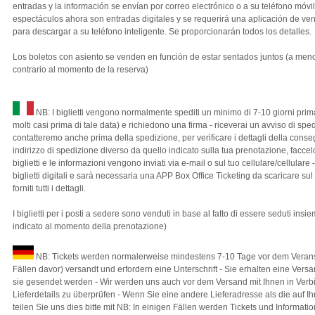
entradas y la información se envían por correo electrónico o a su teléfono móvil 
espectáculos ahora son entradas digitales y se requerirá una aplicación de ven
para descargar a su teléfono inteligente. Se proporcionarán todos los detalles.
Los boletos con asiento se venden en función de estar sentados juntos (a meno
contrario al momento de la reserva)
NB: I biglietti vengono normalmente spediti un minimo di 7-10 giorni prima
molti casi prima di tale data) e richiedono una firma - riceverai un avviso di sped
contatteremo anche prima della spedizione, per verificare i dettagli della cons
indirizzo di spedizione diverso da quello indicato sulla tua prenotazione, faccel
biglietti e le informazioni vengono inviati via e-mail o sul tuo cellulare/cellulare
biglietti digitali e sarà necessaria una APP Box Office Ticketing da scaricare s
forniti tutti i dettagli.
I biglietti per i posti a sedere sono venduti in base al fatto di essere seduti in
indicato al momento della prenotazione)
NB: Tickets werden normalerweise mindestens 7-10 Tage vor dem Verans
Fällen davor) versandt und erfordern eine Unterschrift - Sie erhalten eine Ver
sie gesendet werden - Wir werden uns auch vor dem Versand mit Ihnen in Verb
Lieferdetails zu überprüfen - Wenn Sie eine andere Lieferadresse als die auf I
teilen Sie uns dies bitte mit NB: In einigen Fällen werden Tickets und Informati