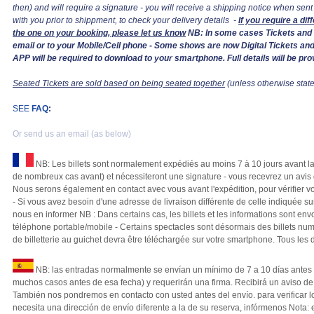
then) and will require a signature - you will receive a shipping notice when sent 
with you prior to shippment, to check your delivery details -
If you require a di
the one on your booking, please let us know
NB: In some cases Tickets and I
email or to your Mobile/Cell phone - Some shows are now Digital Tickets and
APP will be required to download to your smartphone. Full details will be pro
Seated Tickets are sold based on being seated together
(unless otherwise state
SEE
FAQ
:
Or send us an email (as below)
NB: Les billets sont normalement expédiés au moins 7 à 10 jours avant l
de nombreux cas avant) et nécessiteront une signature - vous recevrez un avis d'
Nous serons également en contact avec vous avant l'expédition, pour vérifier 
- Si vous avez besoin d'une adresse de livraison différente de celle indiquée sur
nous en informer NB : Dans certains cas, les billets et les informations sont env
téléphone portable/mobile - Certains spectacles sont désormais des billets num
de billetterie au guichet devra être téléchargée sur votre smartphone. Tous les d
NB: las entradas normalmente se envían un mínimo de 7 a 10 días antes 
muchos casos antes de esa fecha) y requerirán una firma. Recibirá un aviso de
También nos pondremos en contacto con usted antes del envío. para verificar lo
necesita una dirección de envío diferente a la de su reserva, infórmenos Nota: 