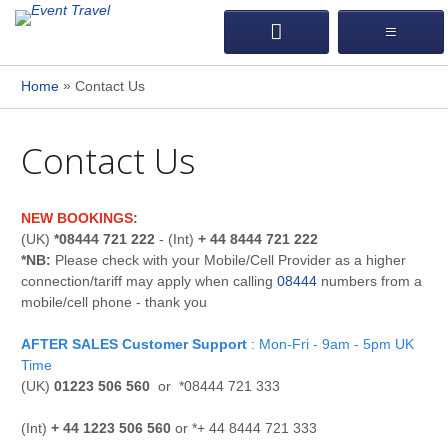
»
Home
Contact Us
Contact Us
NEW BOOKINGS
:
(UK)
*08444 721 222
- (Int)
+ 44 8444 721 222
*NB:
Please check with your Mobile/Cell Provider as a higher
connection/tariff may apply when calling
08444
numbers from a
mobile/cell phone - thank you
AFTER SALES Customer Support
: Mon-Fri - 9am - 5pm UK
Time
(UK)
01223 506 560
or *08444 721 333
(Int)
+ 44 1223 506 560
or *+ 44 8444 721 333