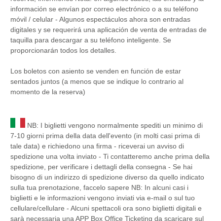
información se envían por correo electrónico o a su teléfono
móvil / celular - Algunos espectáculos ahora son entradas
digitales y se requerirá una aplicación de venta de entradas de
taquilla para descargar a su teléfono inteligente. Se
proporcionarán todos los detalles.
Los boletos con asiento se venden en función de estar
sentados juntos (a menos que se indique lo contrario al
momento de la reserva)
NB: I biglietti vengono normalmente spediti un minimo di
7-10 giorni prima della data dell'evento (in molti casi prima di
tale data) e richiedono una firma - riceverai un avviso di
spedizione una volta inviato - Ti contatteremo anche prima della
spedizione, per verificare i dettagli della consegna - Se hai
bisogno di un indirizzo di spedizione diverso da quello indicato
sulla tua prenotazione, faccelo sapere NB: In alcuni casi i
biglietti e le informazioni vengono inviati via e-mail o sul tuo
cellulare/cellulare - Alcuni spettacoli ora sono biglietti digitali e
sarà necessaria una APP Box Office Ticketing da scaricare sul