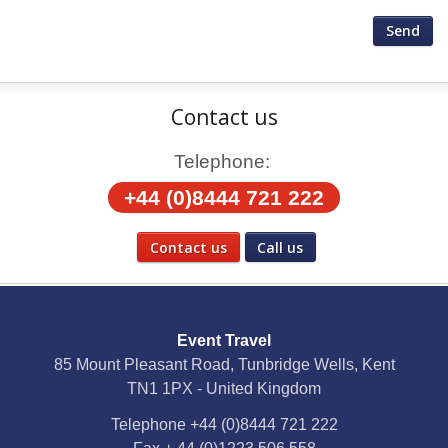
Contact us
Telephone:
+44 (0)8444 721 222
Contact us
Call us
Social Media
Event Travel
Facebook
85 Mount Pleasant Road, Tunbridge Wells, Kent
TN1 1PX - United Kingdom
X
Telephone
+44 (0)8444 721 222