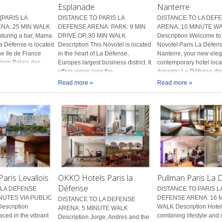
Esplanade
Nanterre
[PARIS LA
DISTANCE TO PARIS LA
DISTANCE TO LA DEF
NA: 25 MIN WALK
DEFENSE ARENA: PARK: 9 MIN
ARENA: 10 MINUTE W
aturing a bar, Mama
DRIVE OR 30 MIN WALK
Description Welcome to
a Défense is located
Description This Novotel is located
Novotel Paris La Défen
he Ile de France
in the heart of La Défense,
Nanterre, your new ele
from Palais des ...
Europes largest business district. It
contemporary hotel loca
offers views over the...
dynamic La Défense dist
Read more »
Read more »
Paris Levallois
OKKO Hotels Paris la
Pullman Paris La 
Défense
 LA DEFENSE
DISTANCE TO PARIS L
NUTES VIA PUBLIC
DEFENSE ARENA: 16 
DISTANCE TO LA DEFENSE
scription
WALK Description Hote
ARENA: 5 MINUTE WALK
aced in the vibrant
combining lifestyle and 
Description Jorge, Andres and the