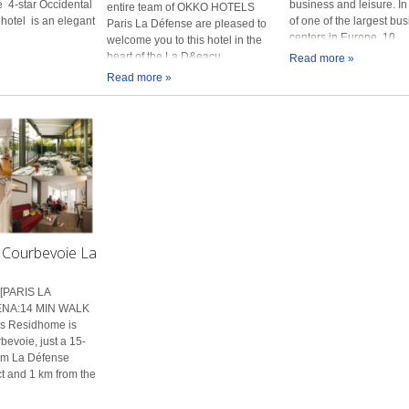
he 4-star Occidental
business and leisure. In
entire team of OKKO HOTELS
 hotel is an elegant
of one of the largest bu
Paris La Défense are pleased to
centers in Europe, 10 ...
welcome you to this hotel in the
heart of the La D&eacu...
Read more »
Read more »
Courbevoie La
[PARIS LA
NA:14 MIN WALK
is Residhome is
bevoie, just a 15-
om La Défense
ct and 1 km from the