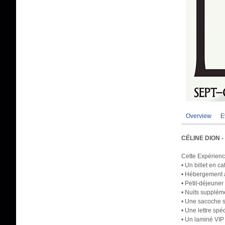
Overview
E
CÉLINE DION 
Cette Expérienc
• Un billet en c
• Hébergement à 
• Petit-déjeuner
• Nuits supplém
• Une sacoche s
• Une lettre sp
• Un laminé VIP