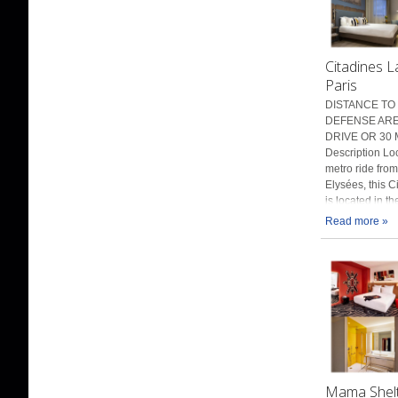
Citadines 
Paris
DISTANCE TO 
DEFENSE AREN
DRIVE OR 30 
Description Lo
metro ride fro
Elysées, this C
is located in t
Read more »
Mama Shelte