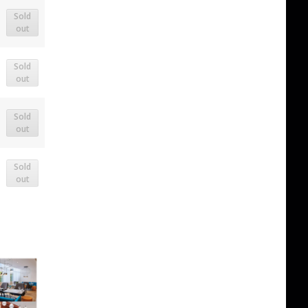
Sold
out
Sold
out
Sold
out
Sold
out