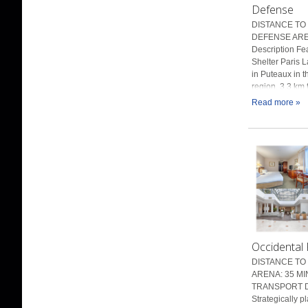
Defense
DISTANCE TO 
DEFENSE ARE
Description Fe
Shelter Paris L
in Puteaux in t
region, 3.3 km 
Read more »
Occidental 
DISTANCE TO
ARENA: 35 MI
TRANSPORT De
Strategically pl