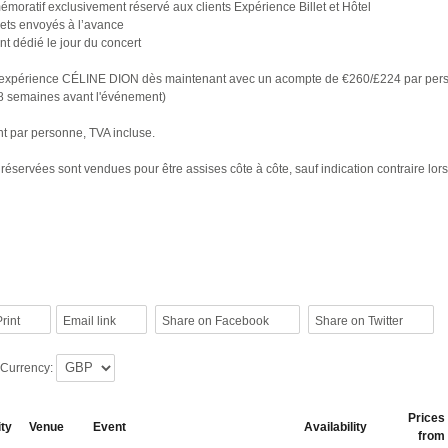
émoratif exclusivement réservé aux clients Expérience Billet et Hôtel
illets envoyés à l’avance
ent dédié le jour du concert
 expérience CÉLINE DION dès maintenant avec un acompte de €260/£224 par pers
 8 semaines avant l'événement)
nt par personne, TVA incluse.
réservées sont vendues pour être assises côte à côte, sauf indication contraire lors
rint
Email link
Share on Facebook
Share on Twitter
 Currency:
Prices
ity
Venue
Event
Availability
from