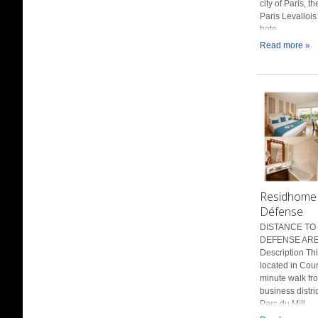
city of Paris, t
Paris Levallois
hote...
Read more »
Residhome 
Défense
DISTANCE TO 
DEFENSE ARE
Description Th
located in Cour
minute walk fr
business distri
Parc du Mill...