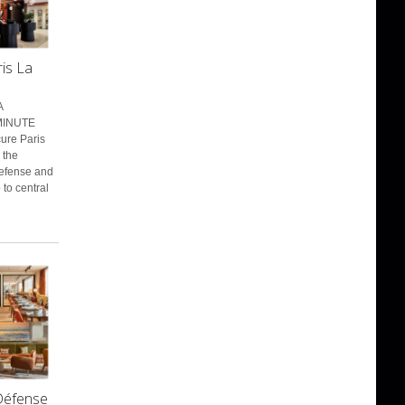
is La
A
MINUTE
ure Paris
 the
Defense and
 to central
Défense