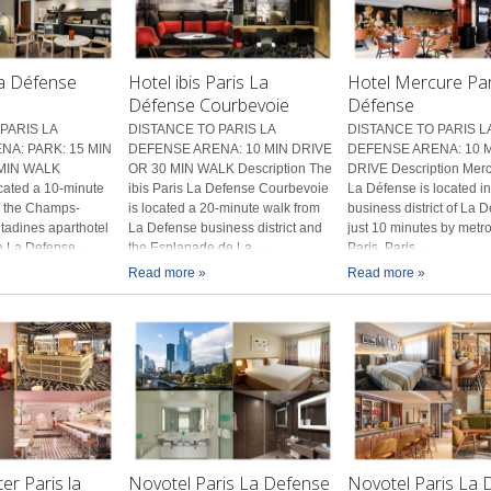
La Défense
Hotel ibis Paris La
Hotel Mercure Par
Défense Courbevoie
Défense
PARIS LA
DISTANCE TO PARIS LA
DISTANCE TO PARIS L
A: PARK: 15 MIN
DEFENSE ARENA: 10 MIN DRIVE
DEFENSE ARENA: 10 
MIN WALK
OR 30 MIN WALK Description The
DRIVE Description Merc
cated a 10-minute
ibis Paris La Defense Courbevoie
La Défense is located in
m the Champs-
is located a 20-minute walk from
business district of La 
itadines aparthotel
La Defense business district and
just 10 minutes by metro
he La Defense...
the Esplanade de La ...
Paris. Paris...
Read more »
Read more »
r Paris la
Novotel Paris La Defense
Novotel Paris La 