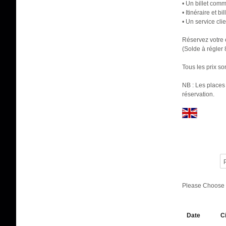
• Un billet comm
• Itinéraire et b
• Un service cli
Réservez votre
(Solde à régler
Tous les prix so
NB : Les places 
réservation.
P
Please Choose
Date
C