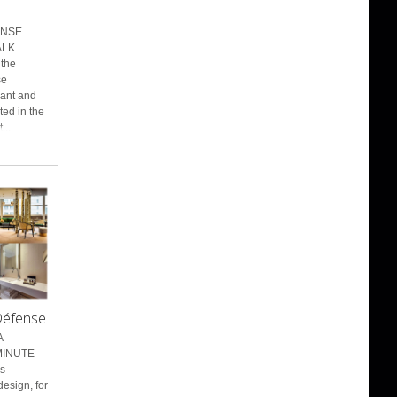
ENSE
ALK
 the
se
gant and
ted in the
...
Défense
A
MINUTE
ls
design, for