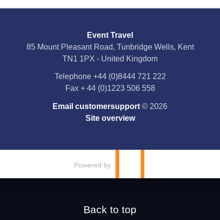
Social Media
Event Travel
Facebook
85 Mount Pleasant Road, Tunbridge Wells, Kent
TN1 1PX - United Kingdom
X
Telephone
+44 (0)8444 721 222
Fax
+ 44 (0)1223 506 558
YouTube
Email customersupport
© 2026
Instagram
Site overview
Pinterest
Powered by
Back to top