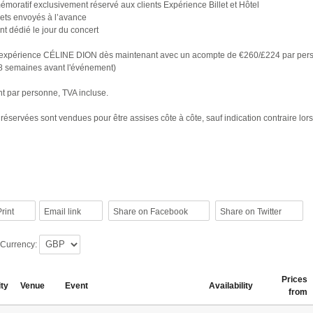
émoratif exclusivement réservé aux clients Expérience Billet et Hôtel
illets envoyés à l’avance
ent dédié le jour du concert
 expérience CÉLINE DION dès maintenant avec un acompte de €260/£224 par pers
 8 semaines avant l'événement)
nt par personne, TVA incluse.
réservées sont vendues pour être assises côte à côte, sauf indication contraire lors
rint
Email link
Share on Facebook
Share on Twitter
 Currency:
Prices
ity
Venue
Event
Availability
from