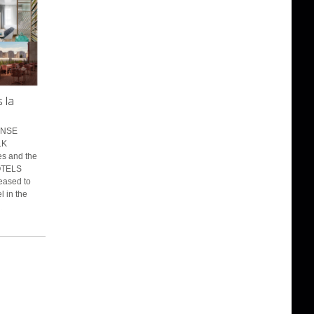
 la
ENSE
LK
es and the
HOTELS
eased to
l in the
.