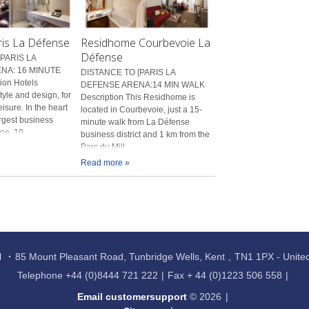
ris La Défense
Residhome Courbevoie La
Défense
PARIS LA
NA: 16 MINUTE
DISTANCE TO [PARIS LA
ion Hotels
DEFENSE ARENA:14 MIN WALK
tyle and design, for
Description This Residhome is
isure. In the heart
located in Courbevoie, just a 15-
argest business
minute walk from La Défense
e, 10 ...
business district and 1 km from the
Parc du Mill...
Read more »
l
85 Mount Pleasant Road, Tunbridge Wells, Kent
TN1 1PX - Unit
Telephone
+44 (0)8444 721 222
Fax
+ 44 (0)1223 506 558
Email customersupport
© 2026