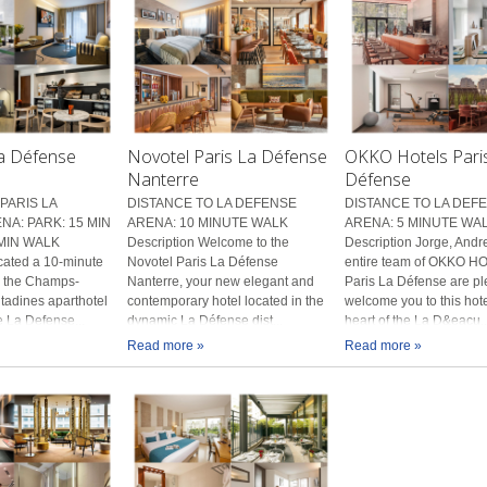
La Défense
Novotel Paris La Défense
OKKO Hotels Paris
Nanterre
Défense
PARIS LA
DISTANCE TO LA DEFENSE
DISTANCE TO LA DEF
A: PARK: 15 MIN
ARENA: 10 MINUTE WALK
ARENA: 5 MINUTE WA
MIN WALK
Description Welcome to the
Description Jorge, Andr
cated a 10-minute
Novotel Paris La Défense
entire team of OKKO 
m the Champs-
Nanterre, your new elegant and
Paris La Défense are pl
itadines aparthotel
contemporary hotel located in the
welcome you to this hote
he La Defense...
dynamic La Défense dist...
heart of the La D&eacu..
Read more »
Read more »