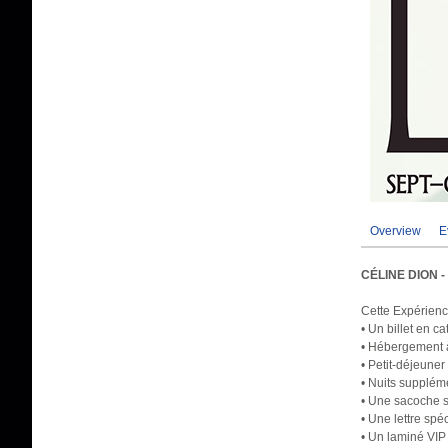
Overview
E
CÉLINE DION 
Cette Expérienc
• Un billet en c
• Hébergement à 
• Petit-déjeuner
• Nuits supplém
• Une sacoche s
• Une lettre sp
• Un laminé VIP