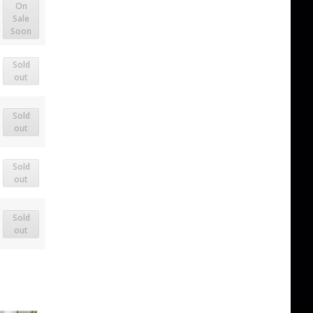
On
Sale
Soon
Sold
out
Sold
out
Sold
out
Sold
out