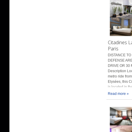
Citadines 
Paris
DISTANCE TO 
DEFENSE AREN
DRIVE OR 30 
Description Lo
metro ride fro
Elysées, this C
is located in t
Read more »