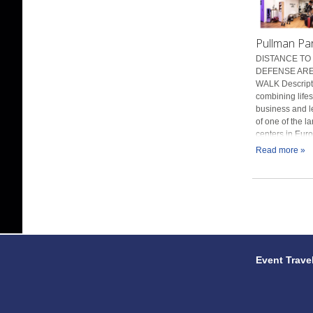
Pullman Pa
DISTANCE TO 
DEFENSE ARE
WALK Descript
combining lifes
business and le
of one of the l
centers in Europ
Read more »
Event Trave