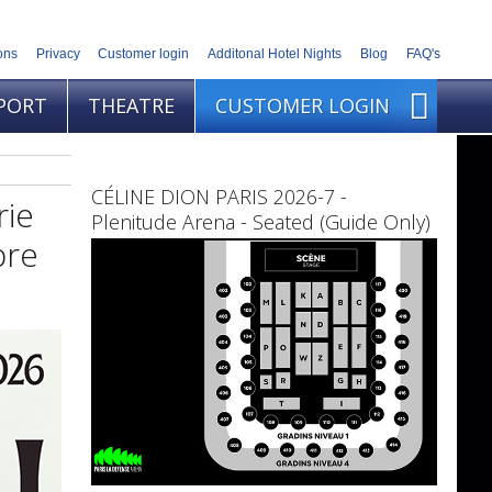
ons
Privacy
Customer login
Additonal Hotel Nights
Blog
FAQ's
PORT
THEATRE
CUSTOMER LOGIN
CÉLINE DION PARIS 2026-7 -
rie
Plenitude Arena - Seated (Guide Only)
bre