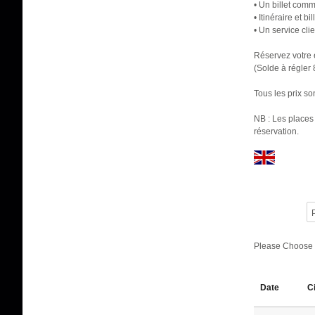
• Un billet comm
• Itinéraire et b
• Un service cli
Réservez votre
(Solde à régler
Tous les prix so
NB : Les places 
réservation.
P
Please Choose
Date
C